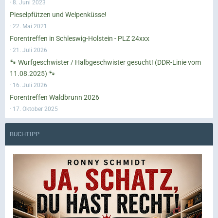
8. Juni 2023
Pieselpfützen und Welpenküsse!
22. Mai 2021
Forentreffen in Schleswig-Holstein - PLZ 24xxx
21. Juli 2026
🐾 Wurfgeschwister / Halbgeschwister gesucht! (DDR-Linie vom
11.08.2025) 🐾
16. Juli 2026
Forentreffen Waldbrunn 2026
17. Oktober 2025
BUCHTIPP