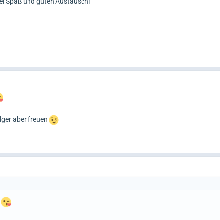
iel Spaß und guten Austausch!
lger aber freuen
?