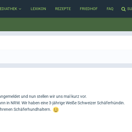
EDIATHEK
LEXIKON
REZEPTE
FRIEDHOF
FAQ
SU
angemeldet und nun stellen wir uns mal kurz vor.
ann in NRW. Wir haben eine 3-jährige Weiße Schweizer Schäferhündin.
fahrenen Schäferhundhaltern.