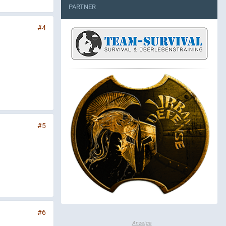
PARTNER
#4
#5
#6