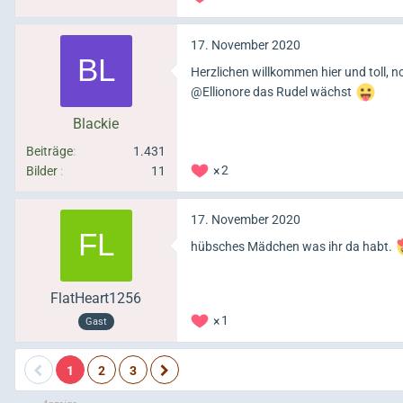
17. November 2020
Herzlichen willkommen hier und toll, 
@Ellionore das Rudel wächst
Blackie
Beiträge
1.431
Bilder
11
2
17. November 2020
hübsches Mädchen was ihr da habt.
FlatHeart1256
1
Gast
1
2
3