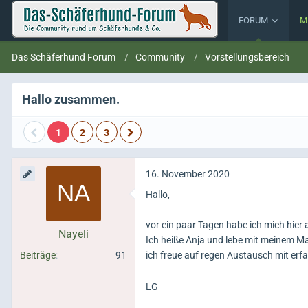
FORUM
M
Das Schäferhund Forum
Community
Vorstellungsbereich
Hallo zusammen.
1
2
3
16. November 2020
Hallo,
vor ein paar Tagen habe ich mich hier 
Nayeli
Ich heiße Anja und lebe mit meinem M
Beiträge
91
ich freue auf regen Austausch mit er
LG