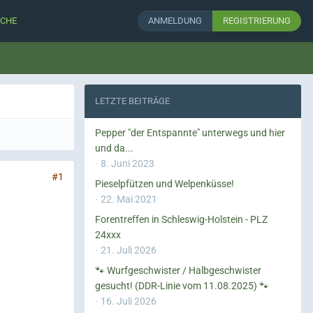
CHE
ANMELDUNG
REGISTRIERUNG
LETZTE BEITRÄGE
Pepper "der Entspannte" unterwegs und hier
und da...
8. Juni 2023
#1
Pieselpfützen und Welpenküsse!
22. Mai 2021
Forentreffen in Schleswig-Holstein - PLZ
24xxx
21. Juli 2026
🐾 Wurfgeschwister / Halbgeschwister
gesucht! (DDR-Linie vom 11.08.2025) 🐾
16. Juli 2026